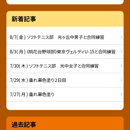
新着記事
8/7( 金 ) ソフトテニス部 光ヶ丘中男子と合同練習
8/3( 月 ) 《桃花台野球部》東京ヴェルディU-15と合同練習
7/30( 木 ) ソフトテニス部 光中女子と合同練習
7/29( 水 ) 垂れ幕色塗り２日目
7/27( 月 ) 垂れ幕色塗り
過去記事