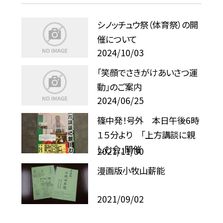
シノッチュウ祭（体育祭）の開
催について
2024/10/03
「笑顔でさきがけあいさつ運
動」のご案内
2024/06/25
篠中発！号外 本日午後6時
１５分より 「上方講談に親
しむ会」開催
2021/11/30
漫画版小牧山薪能
2021/09/02