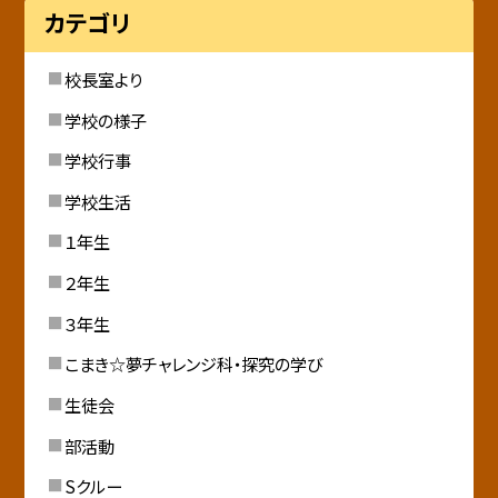
カテゴリ
校長室より
学校の様子
学校行事
学校生活
１年生
２年生
３年生
こまき☆夢チャレンジ科・探究の学び
生徒会
部活動
Sクルー