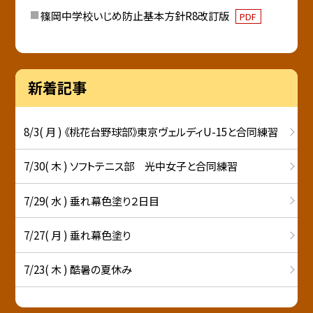
篠岡中学校いじめ防止基本方針R8改訂版
PDF
新着記事
8/3( 月 ) 《桃花台野球部》東京ヴェルディU-15と合同練習
7/30( 木 ) ソフトテニス部 光中女子と合同練習
7/29( 水 ) 垂れ幕色塗り２日目
7/27( 月 ) 垂れ幕色塗り
7/23( 木 ) 酷暑の夏休み