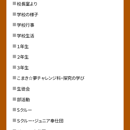
校長室より
学校の様子
学校行事
学校生活
１年生
２年生
３年生
こまき☆夢チャレンジ科・探究の学び
生徒会
部活動
Sクルー
Ｓクルー・ジュニア奉仕団