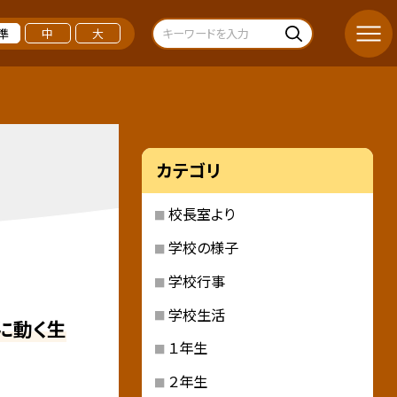
準
中
大
カテゴリ
校長室より
学校の様子
学校行事
学校生活
に動く生
１年生
２年生