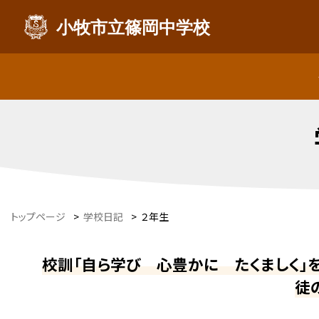
小牧市立篠岡中学校
トップページ
>
学校日記
>
２年生
校訓「自ら学び 心豊かに たくましく」
徒