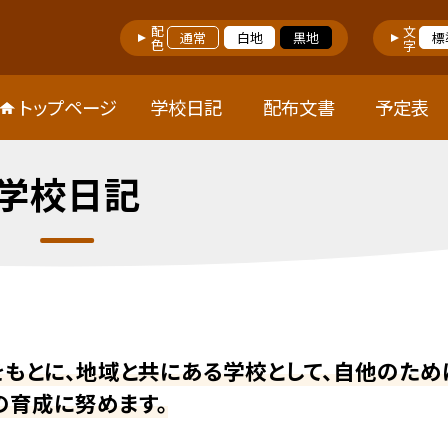
配色
文字
通常
白地
黒地
標
トップページ
学校日記
配布文書
予定表
学校日記
をもとに、地域と共にある学校として、自他のため
の育成に努めます。