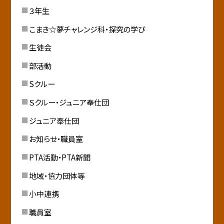
３年生
こまき☆夢チャレンジ科・探究の学び
生徒会
部活動
Sクルー
Ｓクルー・ジュニア奉仕団
ジュニア奉仕団
お知らせ・職員室
PTA活動・PTA新聞
地域・協力団体等
小中連携
職員室