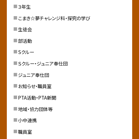
３年生
こまき☆夢チャレンジ科・探究の学び
生徒会
部活動
Sクルー
Ｓクルー・ジュニア奉仕団
ジュニア奉仕団
お知らせ・職員室
PTA活動・PTA新聞
地域・協力団体等
小中連携
職員室