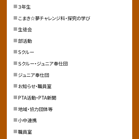
３年生
こまき☆夢チャレンジ科・探究の学び
生徒会
部活動
Sクルー
Ｓクルー・ジュニア奉仕団
ジュニア奉仕団
お知らせ・職員室
PTA活動・PTA新聞
地域・協力団体等
小中連携
職員室