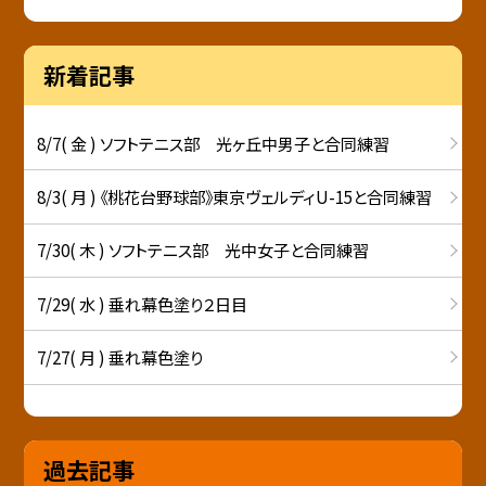
新着記事
8/7( 金 ) ソフトテニス部 光ヶ丘中男子と合同練習
8/3( 月 ) 《桃花台野球部》東京ヴェルディU-15と合同練習
7/30( 木 ) ソフトテニス部 光中女子と合同練習
7/29( 水 ) 垂れ幕色塗り２日目
7/27( 月 ) 垂れ幕色塗り
過去記事