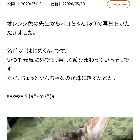
公開日
2020/05/13
更新日
2020/05/13
ギャラリー
オレンジ色の先生からネコちゃん（♂）の写真をいた
だきました。
名前は「はじめくん」です。
いつも元気に外でて、楽しく遊びまわっているそうで
す。
ただ、ちょっとやんちゃなのが珠にきずだとか。
ε=ε=ε=ヾ(э^・ω・^)э