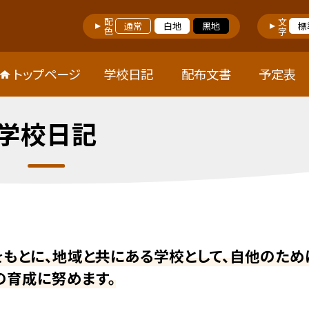
配色
文字
通常
白地
黒地
標
トップページ
学校日記
配布文書
予定表
学校日記
をもとに、地域と共にある学校として、自他のため
の育成に努めます。