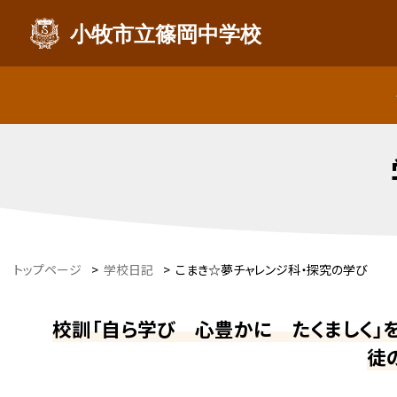
小牧市立篠岡中学校
トップページ
>
学校日記
>
こまき☆夢チャレンジ科・探究の学び
校訓「自ら学び 心豊かに たくましく」
徒