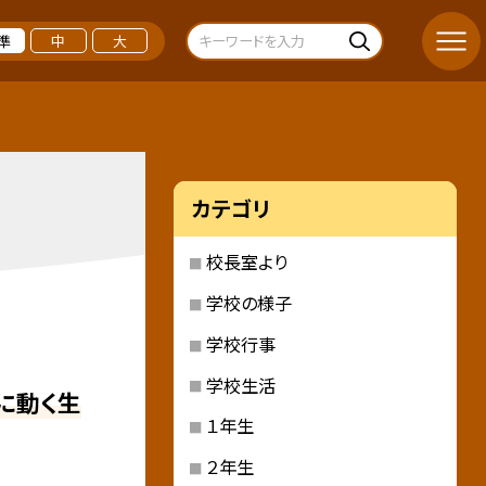
準
中
大
カテゴリ
校長室より
学校の様子
学校行事
学校生活
に動く生
１年生
２年生