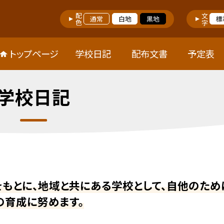
配色
文字
通常
白地
黒地
標
トップページ
学校日記
配布文書
予定表
学校日記
をもとに、地域と共にある学校として、自他のため
の育成に努めます。