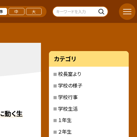
準
中
大
カテゴリ
校長室より
学校の様子
学校行事
学校生活
に動く生
１年生
２年生