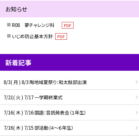
お知らせ
R08 夢チャレンジ科
PDF
いじめ防止基本方針
PDF
新着記事
8/3( 月 ) 8/3 陶地域夏祭り：和太鼓部出演
7/21( 火 ) 7/17 一学期終業式
7/16( 木 ) 7/16 国語：音読発表会（１年生）
7/16( 木 ) 7/15 部活動（４～６年生）