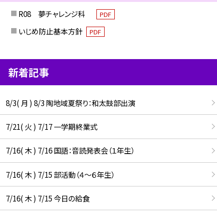
R08 夢チャレンジ科
PDF
いじめ防止基本方針
PDF
新着記事
8/3( 月 ) 8/3 陶地域夏祭り：和太鼓部出演
7/21( 火 ) 7/17 一学期終業式
7/16( 木 ) 7/16 国語：音読発表会（１年生）
7/16( 木 ) 7/15 部活動（４～６年生）
7/16( 木 ) 7/15 今日の給食