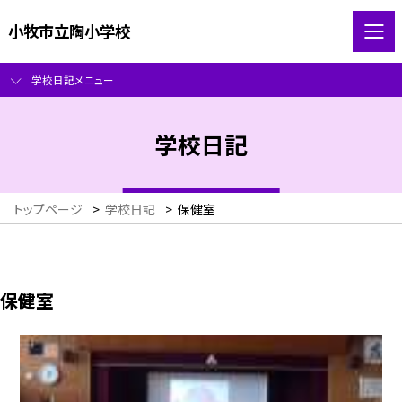
小牧市立陶小学校
学校日記メニュー
学校日記
トップページ
>
学校日記
>
保健室
保健室