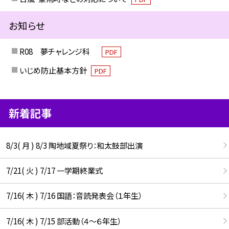
お知らせ
R08 夢チャレンジ科
PDF
いじめ防止基本方針
PDF
新着記事
8/3( 月 ) 8/3 陶地域夏祭り：和太鼓部出演
7/21( 火 ) 7/17 一学期終業式
7/16( 木 ) 7/16 国語：音読発表会（１年生）
7/16( 木 ) 7/15 部活動（４～６年生）