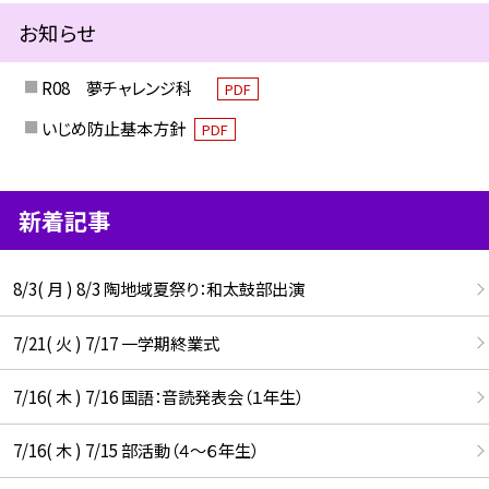
お知らせ
R08 夢チャレンジ科
PDF
いじめ防止基本方針
PDF
新着記事
8/3( 月 ) 8/3 陶地域夏祭り：和太鼓部出演
7/21( 火 ) 7/17 一学期終業式
7/16( 木 ) 7/16 国語：音読発表会（１年生）
7/16( 木 ) 7/15 部活動（４～６年生）