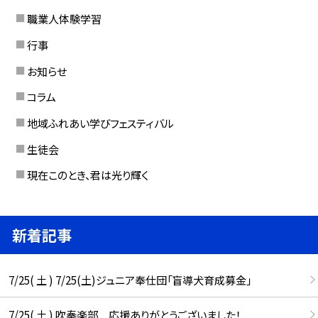
職業人体験学習
行事
お知らせ
コラム
地域ふれあい学びフェスティバル
生徒会
現在このとき、君は光り輝く
新着記事
7/25( 土 ) 7/25(土)ジュニア奉仕団「盲導犬育成募金」
7/25( 土 ) 吹奏楽部 応援ありがとうございました！