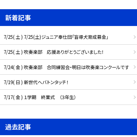
新着記事
7/25( 土 ) 7/25(土)ジュニア奉仕団「盲導犬育成募金」
7/25( 土 ) 吹奏楽部 応援ありがとうございました！
7/24( 金 ) 吹奏楽部 合同練習会・明日は吹奏楽コンクールです
7/19( 日 ) 新世代へバトンタッチ！
7/17( 金 ) １学期 終業式 （３年生）
過去記事