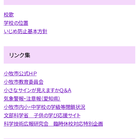
校歌
学校の位置
いじめ防止基本方針
リンク集
小牧市公式ＨＰ
小牧市教育委員会
小さなサインが見えますかＱ＆Ａ
気象警報・注意報（愛知県）
小牧市内小・中学校の学級等閉鎖状況
文部科学省 子供の学び応援サイト
科学技術広報研究会 臨時休校対応特別企画