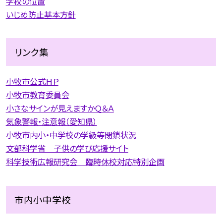
学校の位置
いじめ防止基本方針
リンク集
小牧市公式ＨＰ
小牧市教育委員会
小さなサインが見えますかＱ＆Ａ
気象警報・注意報（愛知県）
小牧市内小・中学校の学級等閉鎖状況
文部科学省 子供の学び応援サイト
科学技術広報研究会 臨時休校対応特別企画
市内小中学校