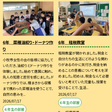
6年 菜種油絞り・ドーナツ作
6年 租税教室
り
租税教室が開かれました。税金と
自分たちの生活にどのような関わ
小牧市女性の会の皆様に協力して
りがあるのかに気付き、税金を納
いただき、油絞りとドーナツ作りを
めることの意義について考えを深
体験しました。始めて唐箕に触れ、
めました。初めは、税金なんて必要
先人の知恵と苦労を感じました。ド
ないと考えていた児童も、授業を
ーナツ作りでは、種まきから収穫
受けることで、生活...
まで携わった菜種油を使うことで、
2026/07/17
自然の恵みを...
2026/07/17
６年生の部屋
６年生の部屋