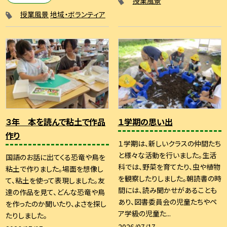
授業風景
授業風景
地域・ボランティア
３年 本を読んで粘土で作品
１学期の思い出
作り
１学期は、新しいクラスの仲間たち
と様々な活動を行いました。生活
国語のお話に出てくる恐竜や鳥を
科では、野菜を育てたり、虫や植物
粘土で作りました。場面を想像し
を観察したりしました。朝読書の時
て、粘土を使って表現しました。友
間には、読み聞かせがあることも
達の作品を見て、どんな恐竜や鳥
あり、図書委員会の児童たちやペ
を作ったのか聞いたり、よさを探し
ア学級の児童た...
たりしました。
2026/07/17