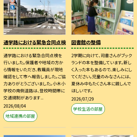
通学路における緊急合同点検
図書館の整備
通学路における緊急合同点検を
2学期に向けて、司書さんがブック
行いました。保護者や地域の方か
ランドの本を整備しています。新し
ら情報をいただき、教職員が現地
く入った本もあるので、楽しみにし
確認をして市へ報告しました。ご協
てください。児童のみなさんには、
力ありがとうございました。小木小
夏休み中もたくさん本に親しんで
学校の南側道路は、登校時間帯に
ほしいです。
交通規制があります...
2026/07/29
2026/08/04
学校生活の部屋
地域連携の部屋