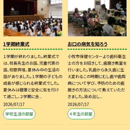
1学期終業式
お口の病気を知ろう
１学期が終わりました。終業式で
小牧市保健センターより歯科衛生
は、校長先生のお話、児童代表の
士の方をお招きして、歯磨き教室を
話、校歌斉唱、夏休み中の生活の
行いました。乳歯から永久歯に生
話がありました。１学期の子どもの
え変わるこの時期にむし歯や歯周
成長が感じられる終業式でした。
病について学び、予防のための歯
夏休みは健康と安全に気を付け
磨きの方法について教えていただ
て過ごし、２学期に全...
きました。染め出し...
2026/07/17
2026/07/17
学校生活の部屋
４年生の部屋