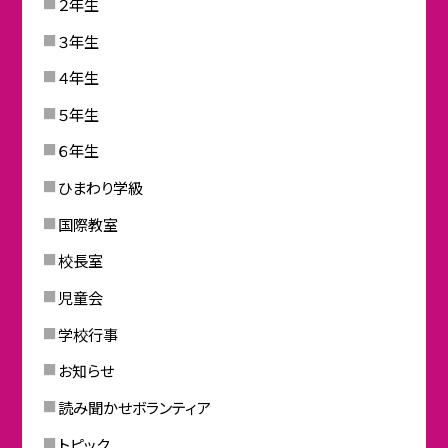
２年生
３年生
４年生
５年生
６年生
ひまわり学級
国際教室
校長室
児童会
学校行事
お知らせ
読み聞かせボランティア
トピック