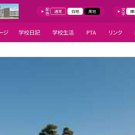
配色
文字
通常
白地
黒地
標
ージ
学校日記
学校生活
PTA
リンク