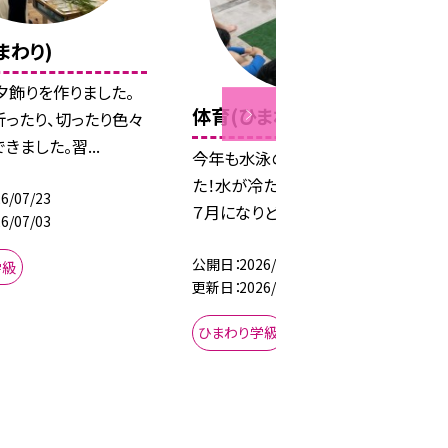
まわり)
夕飾りを作りました。
体育(ひまわり)
折ったり、切ったり色々
きました。習...
今年も水泳の授業を楽しみまし
た！水が冷たい日もあったけど、
6/07/23
７月になりどんどん気温...
6/07/03
公開日
2026/07/23
学級
更新日
2026/07/10
ひまわり学級