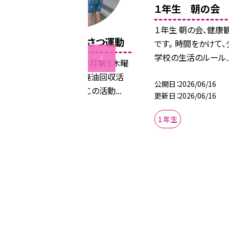
１年生 朝の会
１年生 朝の会、健康
廃油回収＆あいさつ運動
です。 時間をかけて
学校の生活のルール..
小牧小学校では、毎月第３木曜
日に家庭から出る廃油回収活
公開日
2026/06/16
動を行っています。この活動...
更新日
2026/06/16
公開日
2026/06/18
１年生
更新日
2026/06/18
学校行事