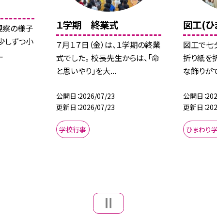
１学期 終業式
図工(ひ
観察の様子
、少しずつ小
７月１７日（金）は、１学期の終業
図工で七
.
式でした。 校長先生からは、「命
折り紙を
と思いやり」を大...
な飾りがで
公開日
2026/07/23
公開日
202
更新日
2026/07/23
更新日
202
学校行事
ひまわり