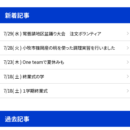
新着記事
7/29( 水 ) 常普請地区盆踊り大会 注文ボランティア
7/28( 火 ) 小牧市篠岡産の桃を使った調理実習を行いました
7/23( 木 ) One teamで夏休みも
7/18( 土 ) 終業式の学
7/18( 土 ) １学期終業式
過去記事