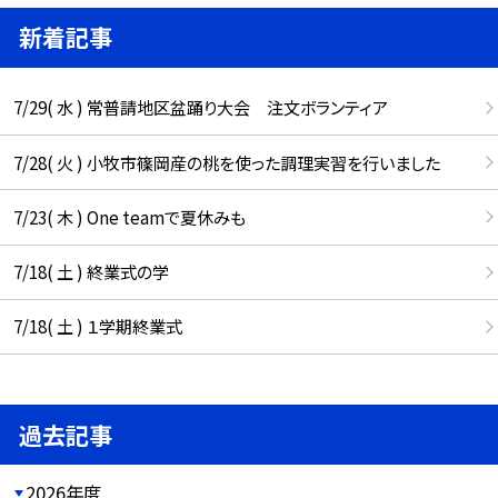
新着記事
7/29( 水 ) 常普請地区盆踊り大会 注文ボランティア
7/28( 火 ) 小牧市篠岡産の桃を使った調理実習を行いました
7/23( 木 ) One teamで夏休みも
7/18( 土 ) 終業式の学
7/18( 土 ) １学期終業式
過去記事
2026年度