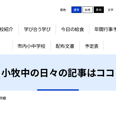
配色
通常
白地
黒地
文字
校紹介
学び合う学び
今日の給食
年間行事
市内小中学校
配布文書
予定表
小牧中の日々の記事はココ
詳細