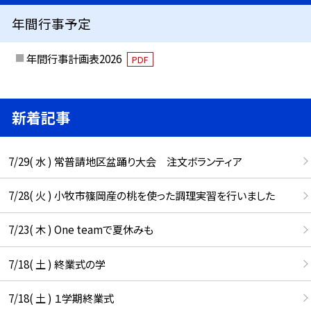
年間行事予定
年間行事計画表2026
PDF
新着記事
7/29( 水 ) 常普請地区盆踊り大会 注文ボランティア
7/28( 火 ) 小牧市篠岡産の桃を使った調理実習を行いました
7/23( 木 ) One teamで夏休みも
7/18( 土 ) 終業式の学
7/18( 土 ) １学期終業式