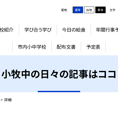
配色
通常
白地
黒地
文字
校紹介
学び合う学び
今日の給食
年間行事
市内小中学校
配布文書
予定表
小牧中の日々の記事はココ
>
詳細