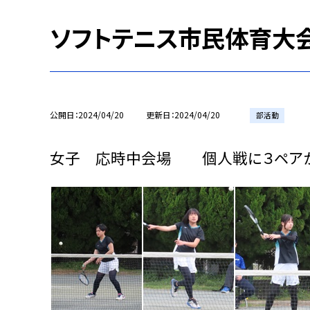
ソフトテニス市民体育大
公開日
2024/04/20
更新日
2024/04/20
部活動
女子 応時中会場 個人戦に３ペア