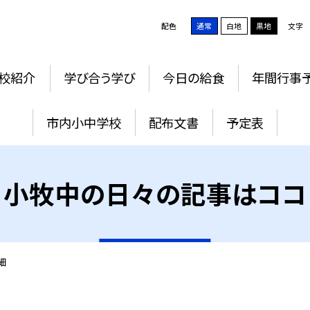
配色
通常
白地
黒地
文字
校紹介
学び合う学び
今日の給食
年間行事
市内小中学校
配布文書
予定表
小牧中の日々の記事はココ
細