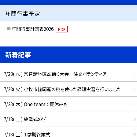
年間行事予定
年間行事計画表2026
PDF
新着記事
7/29( 水 ) 常普請地区盆踊り大会 注文ボランティア
7/28( 火 ) 小牧市篠岡産の桃を使った調理実習を行いました
7/23( 木 ) One teamで夏休みも
7/18( 土 ) 終業式の学
7/18( 土 ) １学期終業式