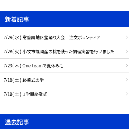
新着記事
7/29( 水 ) 常普請地区盆踊り大会 注文ボランティア
7/28( 火 ) 小牧市篠岡産の桃を使った調理実習を行いました
7/23( 木 ) One teamで夏休みも
7/18( 土 ) 終業式の学
7/18( 土 ) １学期終業式
過去記事