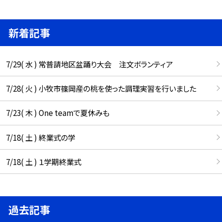
新着記事
7/29( 水 ) 常普請地区盆踊り大会 注文ボランティア
7/28( 火 ) 小牧市篠岡産の桃を使った調理実習を行いました
7/23( 木 ) One teamで夏休みも
7/18( 土 ) 終業式の学
7/18( 土 ) １学期終業式
過去記事