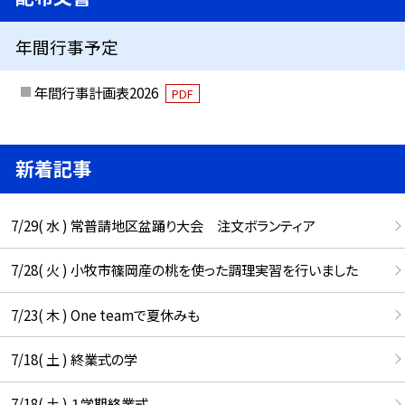
年間行事予定
年間行事計画表2026
PDF
新着記事
7/29( 水 ) 常普請地区盆踊り大会 注文ボランティア
7/28( 火 ) 小牧市篠岡産の桃を使った調理実習を行いました
7/23( 木 ) One teamで夏休みも
7/18( 土 ) 終業式の学
7/18( 土 ) １学期終業式