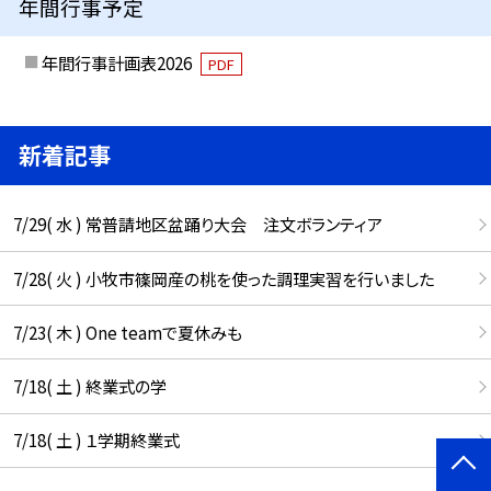
年間行事予定
年間行事計画表2026
PDF
新着記事
7/29( 水 ) 常普請地区盆踊り大会 注文ボランティア
7/28( 火 ) 小牧市篠岡産の桃を使った調理実習を行いました
7/23( 木 ) One teamで夏休みも
7/18( 土 ) 終業式の学
7/18( 土 ) １学期終業式