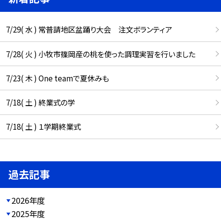
7/29( 水 ) 常普請地区盆踊り大会 注文ボランティア
7/28( 火 ) 小牧市篠岡産の桃を使った調理実習を行いました
7/23( 木 ) One teamで夏休みも
7/18( 土 ) 終業式の学
7/18( 土 ) １学期終業式
過去記事
2026年度
2025年度