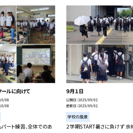
クールに向けて
９月１日
10/08
公開日
2025/09/02
10/08
更新日
2025/09/02
学校の風景
もパート練習、全体でのあ
２学期START暑さに負けず 余