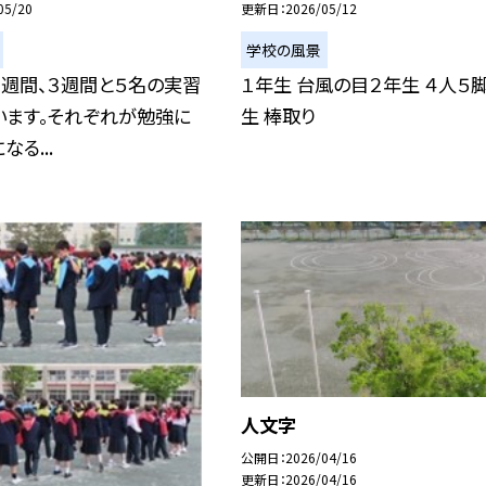
05/20
更新日
2026/05/12
学校の風景
週間、３週間と５名の実習
１年生 台風の目２年生 ４人５
います。それぞれが勉強に
生 棒取り
る...
人文字
公開日
2026/04/16
更新日
2026/04/16