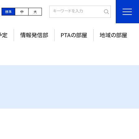
標準
中
大
予定
情報発信部
PTAの部屋
地域の部屋