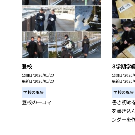
登校
３学期学
公開日
2026/01/23
公開日
2026/
更新日
2026/01/23
更新日
2026/
学校の風景
学校の風景
登校の一コマ
書き初め
を書き込ん
ンダーを作成