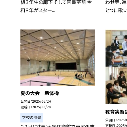
板３年生の廊下 そして図書室前 令
わせ等、進
和８年がスター...
とつに歌いこ
夏の大会 新体操
公開日
2025/06/24
更新日
2025/06/24
教育実習
学校の風景
公開日
2025/
２２日に中部大学体育館で東尾張支
更新日
2025/