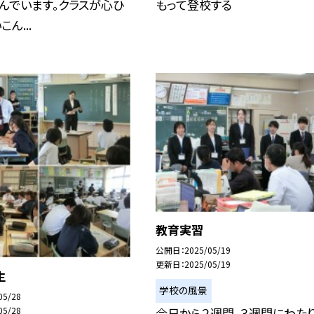
んでいます。クラスが心ひ
もって登校する
ん...
教育実習
公開日
2025/05/19
更新日
2025/05/19
生
学校の風景
05/28
今日から２週間、３週間にわた
05/28