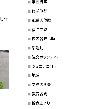
学校行事
修学旅行
脚３年
職業人体験
宿泊学習
校内各種活動
部活動
注文ボランティア
ジュニア奉仕団
地域
学校の風景
教育説明
給食室より