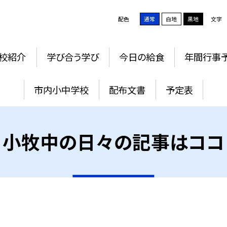
配色
通常
白地
黒地
文字
校紹介
学び合う学び
今日の給食
年間行事
市内小中学校
配布文書
予定表
小牧中の日々の記事はココ