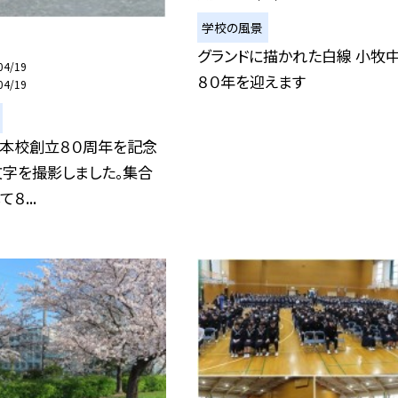
学校の風景
グランドに描かれた白線 小牧
04/19
８０年を迎えます
04/19
）本校創立８０周年を記念
文字を撮影しました。集合
８...