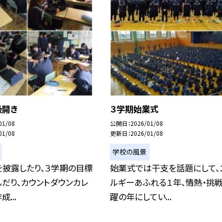
級開き
３学期始業式
01/08
公開日
2026/01/08
01/08
更新日
2026/01/08
学校の風景
を披露したり、３学期の目標
始業式では干支を話題にして、
だり、カウントダウンカレ
ルギーあふれる１年、情熱・挑戦
...
躍の年にしてい...