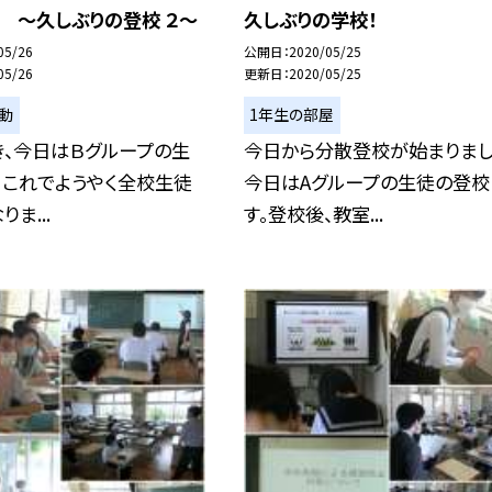
 〜久しぶりの登校 ２〜
久しぶりの学校！
05/26
公開日
2020/05/25
05/26
更新日
2020/05/25
動
1年生の部屋
き、今日はＢグループの生
今日から分散登校が始まりまし
 これでようやく全校生徒
今日はAグループの生徒の登校
ま...
す。登校後、教室...