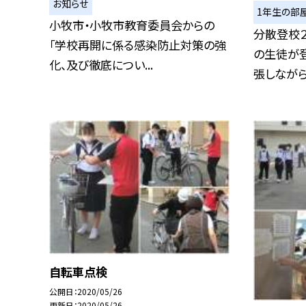
お知らせ
1年生の部
小牧市・小牧市教育委員会からの
分散登校
「学校再開に係る感染防止対策の強
の生徒が登
化、及び徹底につい...
張しながらも
自転車点検
公開日
2020/05/26
更新日
2020/05/26