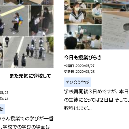
今日も授業びらき
公開日
2020/05/27
更新日
2020/05/28
ら また元気に登校して
学び合う学び
学校再開後３日めですが、 本
05/27
05/27
の生徒にとっては２日目 そして
教科はまだ...
動
ちろん授業での学びが一番
も、学校での学びの場面は