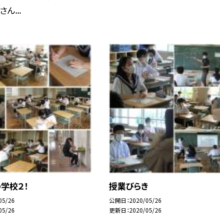
ん...
学校２！
授業びらき
05/26
公開日
2020/05/26
05/26
更新日
2020/05/26