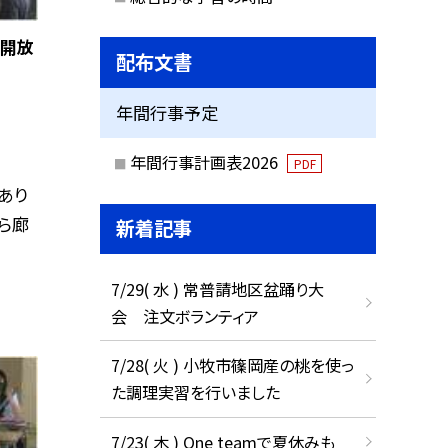
〜開放
配布文書
年間行事予定
年間行事計画表2026
PDF
あり
ら廊
新着記事
7/29( 水 ) 常普請地区盆踊り大
会 注文ボランティア
7/28( 火 ) 小牧市篠岡産の桃を使っ
た調理実習を行いました
7/23( 木 ) One teamで夏休みも