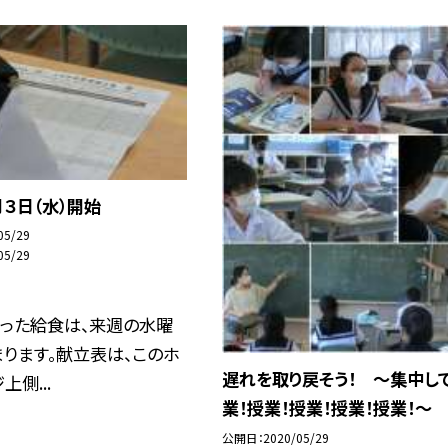
３日（水）開始
05/29
05/29
かった給食は、来週の水曜
ります。献立表は、このホ
遅れを取り戻そう！ 〜集中して
側...
業！授業！授業！授業！授業！〜
公開日
2020/05/29