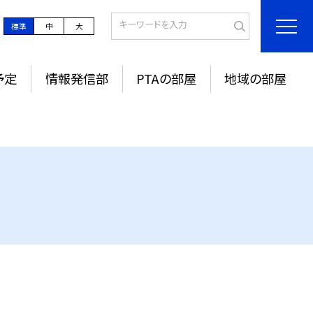
標準
中
大
予定
情報発信部
PTAの部屋
地域の部屋