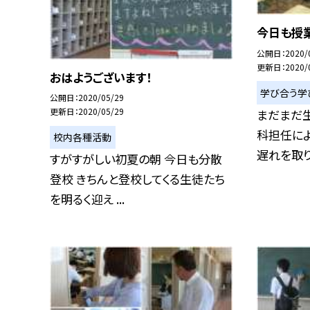
今日も授業
公開日
2020/
更新日
2020/
おはようございます！
学び合う学
公開日
2020/05/29
更新日
2020/05/29
まだまだ
科担任に
校内各種活動
遅れを取り戻
すがすがしい初夏の朝 今日も分散
登校 きちんと登校してくる生徒たち
を明るく迎え ...