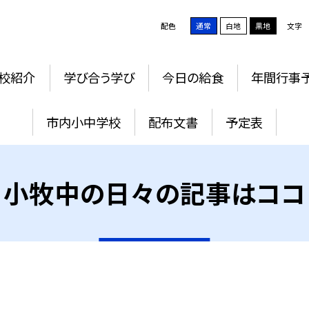
配色
通常
白地
黒地
文字
校紹介
学び合う学び
今日の給食
年間行事
市内小中学校
配布文書
予定表
小牧中の日々の記事はココ