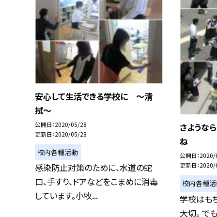
安心して生活できる学校に 〜清
拭〜
公開日
2020/05/28
さような
更新日
2020/05/28
ね
校内各種活動
公開日
2020/
更新日
2020/
感染防止対策のために、水道の蛇
口、手すり、ドアなどをこまめに消毒
校内各種活
しています。小牧...
学校はも
大切。 で