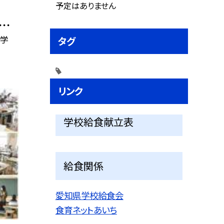
予定はありません
・・
科学
タグ
リンク
学校給食献立表
給食関係
愛知県学校給食会
食育ネットあいち