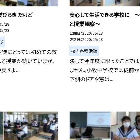
びらき だけど
安心して生活できる学校に 
と授業観察〜
05/28
05/28
公開日
2020/05/28
更新日
2020/05/28
び
校内各種活動
生徒にとっては初めての教
よる授業が続いていまが、
決して今年度に限ったことでは
すよ...
ません。小牧中学校では従前か
下側のドアや窓は...