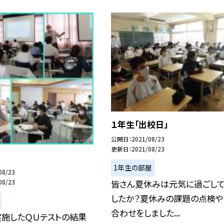
１年生「出校日」
公開日
2021/08/23
更新日
2021/08/23
1年生の部屋
08/23
皆さん夏休みは元気に過ごし
08/23
したか？夏休みの課題の点検や
合わせをしました...
実施したＱＵテストの結果