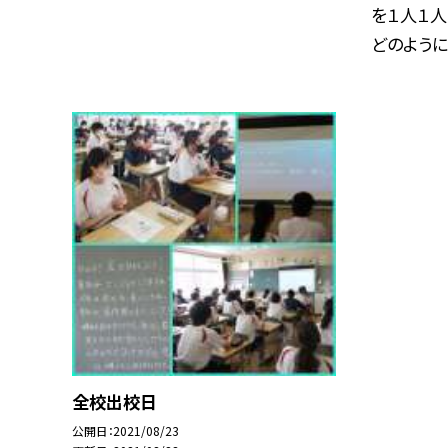
を１人１
どのように生
全校出校日
公開日
2021/08/23