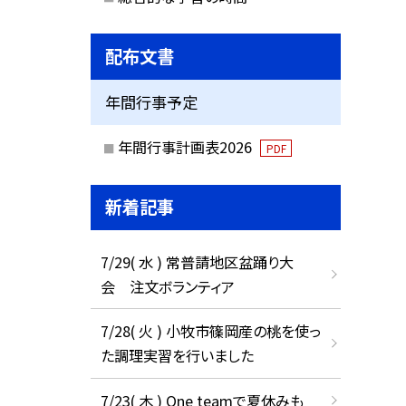
配布文書
年間行事予定
年間行事計画表2026
PDF
新着記事
7/29( 水 ) 常普請地区盆踊り大
会 注文ボランティア
7/28( 火 ) 小牧市篠岡産の桃を使っ
た調理実習を行いました
7/23( 木 ) One teamで夏休みも