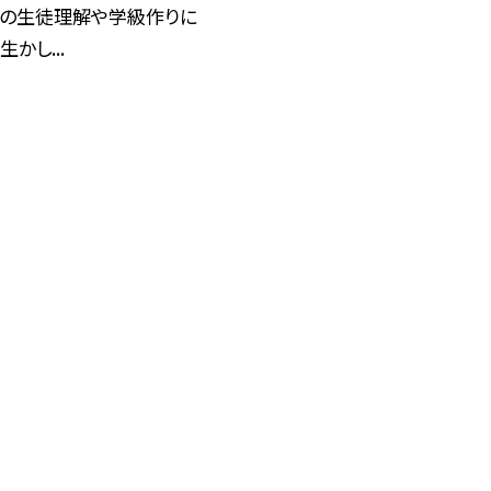
人の生徒理解や学級作りに
かし...