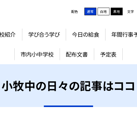
配色
通常
白地
黒地
文字
校紹介
学び合う学び
今日の給食
年間行事
市内小中学校
配布文書
予定表
小牧中の日々の記事はココ