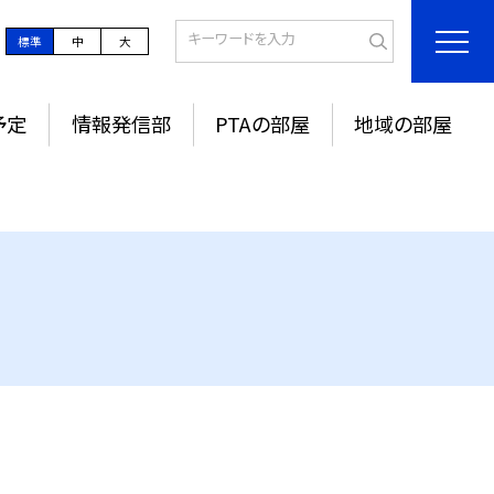
標準
中
大
予定
情報発信部
PTAの部屋
地域の部屋