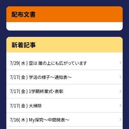
配布文書
新着記事
7/29( 水 ) 空は 誰の上にも広がっています
7/17( 金 ) 学活の様子〜通知表〜
7/17( 金 ) 1学期終業式・表彰
7/17( 金 ) 大掃除
7/16( 木 ) My探究～中間発表～