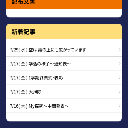
配布文書
新着記事
7/29( 水 ) 空は 誰の上にも広がっています
7/17( 金 ) 学活の様子〜通知表〜
7/17( 金 ) 1学期終業式・表彰
7/17( 金 ) 大掃除
7/16( 木 ) My探究～中間発表～