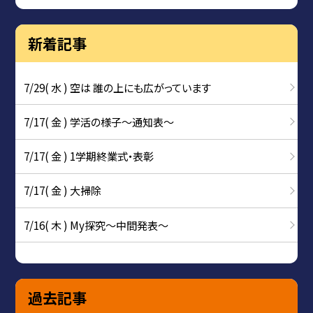
新着記事
7/29( 水 ) 空は 誰の上にも広がっています
7/17( 金 ) 学活の様子〜通知表〜
7/17( 金 ) 1学期終業式・表彰
7/17( 金 ) 大掃除
7/16( 木 ) My探究～中間発表～
過去記事