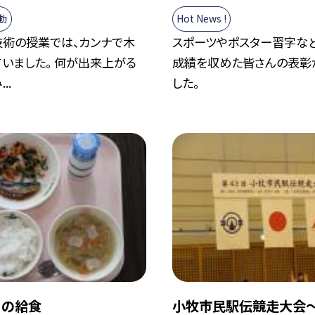
動
Hot News !
技術の授業では、カンナで木
スポーツやポスター習字な
いました。 何が出来上がる
成績を収めた皆さんの表彰
..
した。
日の給食
小牧市民駅伝競走大会