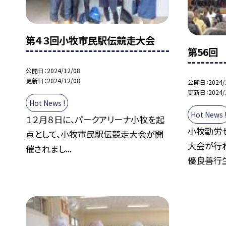
第４３回小牧市民駅伝競走大会
第56回
公開日
2024/12/08
更新日
2024/12/08
公開日
2024/
更新日
2024/
Hot News !
Hot News 
１２月８日に、パークアリーナ小牧を起
小牧勤労
点として、小牧市民駅伝競走大会が開
大会が行わ
催されまし...
優良善行生.