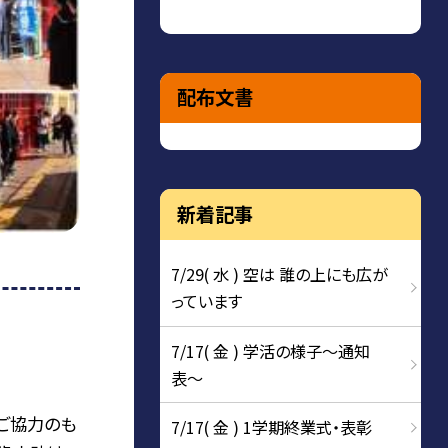
配布文書
新着記事
7/29( 水 ) 空は 誰の上にも広が
っています
7/17( 金 ) 学活の様子〜通知
表〜
ご協力のも
7/17( 金 ) 1学期終業式・表彰