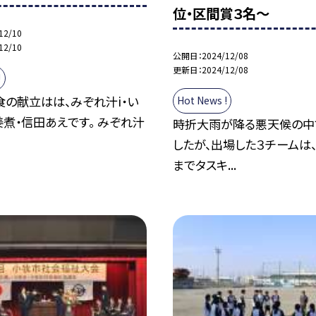
位・区間賞３名〜
12/10
12/10
公開日
2024/12/08
更新日
2024/12/08
!
の献立はは、みぞれ汁i・い
Hot News !
煮・信田あえです。 みぞれ汁
時折大雨が降る悪天候の中
したが、出場した３チームは
までタスキ...