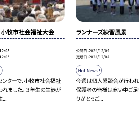
 小牧市社会福祉大会
ランナーズ練習風景
12/05
公開日
2024/12/04
12/05
更新日
2024/12/04
!
Hot News !
センターで、小牧市社会福祉
今週は個人懇談会が行われ
れました。 ３年生の生徒が
保護者の皆様は寒い中ご足
..
りがとうご...