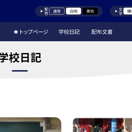
配色
文字
通常
白地
黒地
標
トップページ
学校日記
配布文書
学校日記