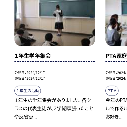
１年生学年集会
PTA家
公開日
2024/12/17
公開日
2024/
更新日
2024/12/17
更新日
2024/
１年生の活動
ＰＴＡ
１年生の学年集会がありました。 各ク
今年のP
ラスの代表生徒が、２学期頑張ったこと
ルで作るル
や反省点...
お好き...