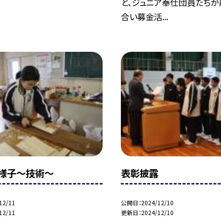
と、ジュニア奉仕団員たち
合い募金活...
様子〜技術〜
表彰披露
12/11
公開日
2024/12/10
12/11
更新日
2024/12/10