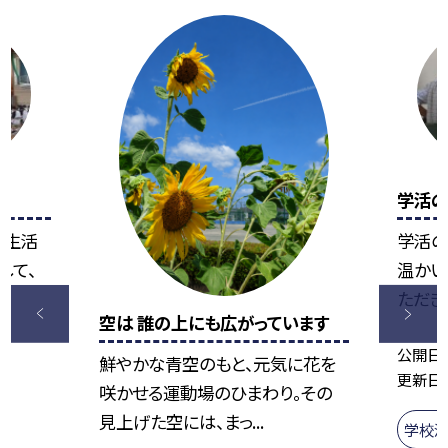
学活
署生活
学活の
して、
温かい
ただきま
空は 誰の上にも広がっています
公開日
鮮やかな青空のもと、元気に花を
更新日
咲かせる運動場のひまわり。その
見上げた空には、まっ...
学校