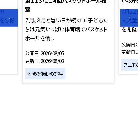
第１１３・１１４回バスケットボール教
小牧市
室
の
7月2
界を想像
７月、８月と暑い日が続く中、子どもた
人児童
ちは元気いっぱい体育館でバスケット
を開催し
ボールを愉...
公開日
更新日
公開日
2026/08/05
更新日
2026/08/03
アニモ
地域の活動の部屋