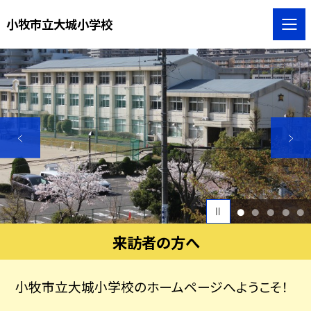
小牧市立大城小学校
1
2
3
4
5
来訪者の方へ
小牧市立大城小学校のホームページへようこそ！