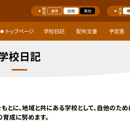
配色
文字
通常
白地
黒地
トップページ
学校日記
配布文書
予定表
学校日記
をもとに、地域と共にある学校として、自他のため
の育成に努めます。