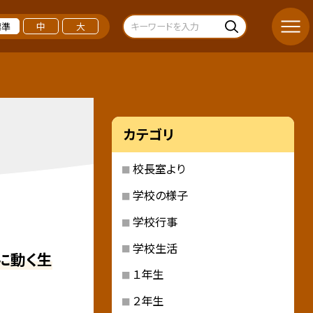
標準
中
大
カテゴリ
校長室より
学校の様子
学校行事
学校生活
に動く生
１年生
２年生