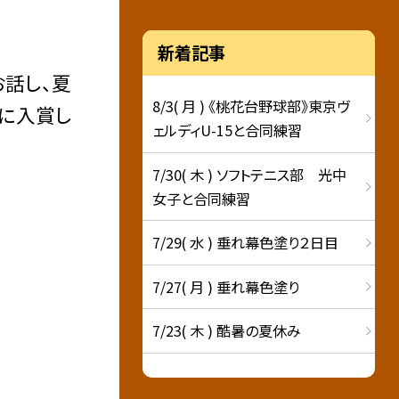
新着記事
お話し、夏
8/3( 月 ) 《桃花台野球部》東京ヴ
トに入賞し
ェルディU-15と合同練習
7/30( 木 ) ソフトテニス部 光中
女子と合同練習
7/29( 水 ) 垂れ幕色塗り２日目
7/27( 月 ) 垂れ幕色塗り
7/23( 木 ) 酷暑の夏休み