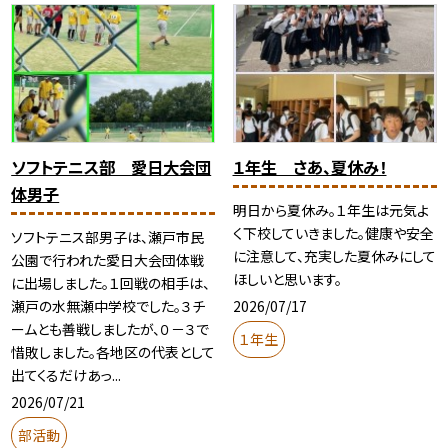
ソフトテニス部 愛日大会団
１年生 さあ、夏休み！
体男子
明日から夏休み。１年生は元気よ
く下校していきました。健康や安全
ソフトテニス部男子は、瀬戸市民
に注意して、充実した夏休みにして
公園で行われた愛日大会団体戦
ほしいと思います。
に出場しました。１回戦の相手は、
2026/07/17
瀬戸の水無瀬中学校でした。３チ
ームとも善戦しましたが、０－３で
１年生
惜敗しました。各地区の代表として
出てくるだけあっ...
2026/07/21
部活動