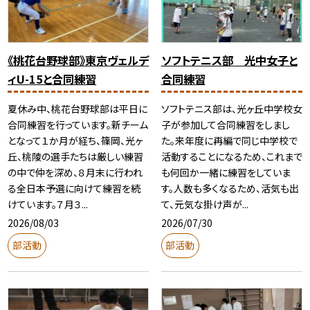
《桃花台野球部》東京ヴェルデ
ソフトテニス部 光中女子と
ィU-15と合同練習
合同練習
夏休み中、桃花台野球部は平日に
ソフトテニス部は、光ヶ丘中学校女
合同練習を行っています。新チーム
子が参加して合同練習をしまし
となって１か月が経ち、篠岡、光ヶ
た。来年度に再編で同じ中学校で
丘、桃陵の選手たちは厳しい練習
活動することになるため、これまで
の中で仲を深め、８月末に行われ
も何回か一緒に練習をしていま
る全日本予選に向けて練習を続
す。人数も多くなるため、活気も出
けています。７月３...
て、元気な掛け声が...
2026/08/03
2026/07/30
部活動
部活動