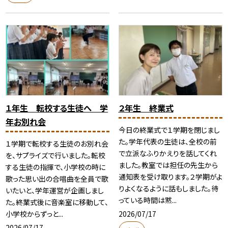
１年生 転校する生徒へ 学
２年生 終業式
年お別れ会
今日の終業式で１学期を閉じまし
た。学年代表の生徒は、全校の前
１学期で転校する生徒のお別れ会
で立派なふりかえりを話してくれ
を、サプライズで行いました。転校
ました。教室では担任の先生から
する生徒の指揮で、小学校の時に
通知表を受け取ります。２学期がよ
歌った思い出の合唱曲を全員で歌
りよくなるように話もしました。待
いたいと、学年運営が企画しまし
っている時間は黙...
た。終業式後に音楽室に移動して、
2026/07/17
小学校からずっと...
2026/07/17