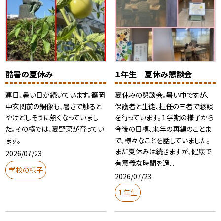
酷暑の夏休み
１年生 夏休み懇談会
連日、暑い日が続いています。篠岡
夏休みの懇談会。暑い中ですが、
中玄関前の銅像も、暑さで触ると
保護者と生徒、担任の三者で懇談
やけどしそうに熱くなっていまし
を行っています。１学期の様子から
た。その横では、夏野菜が育ってい
今後の目標、来年の再編のことま
ます。
で、様々なことを話していました。
まだ夏休みは続きますが、健康で
2026/07/23
有意義な時間を過...
学校の様子
2026/07/23
１年生