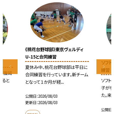
《桃花台野球部》東京ヴェルディ
U-15と合同練習
ソフト
夏休み中、桃花台野球部は平日に
練習
す。篠岡
合同練習を行っています。新チーム
触ると
ソフト
となって１か月が経...
子が参
た。来
公開日
2026/08/03
更新日
2026/08/03
公開日