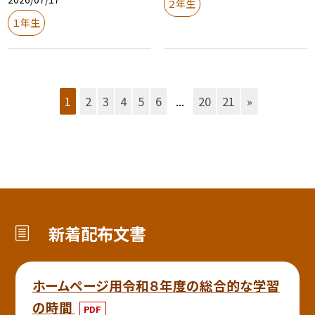
２年生
１年生
1
2
3
4
5
6
...
20
21
»
新着配布文書
ホームページ用令和８年度の総合的な学習
の時間
PDF