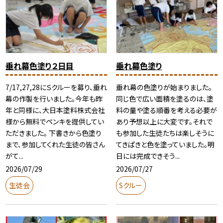
垂れ幕色塗り２日目
垂れ幕色塗り
7/17,27,28にＳクルーを募り、垂れ
垂れ幕の色塗りが始まりました。
幕の作製を行いました。今年も昨
同じ色で広い面積を塗るのは、塗
年と同様に、大日本塗料株式会社
料の量や塗る順番を考える必要が
様から無料でペンキを提供してい
あり予想以上に大変です。それで
ただきました。 下書きから色塗り
も参加した生徒たちは楽しそうに
まで、参加してくれた生徒の皆さん
てきぱきと色を塗っていました。明
がて...
日には完成できそう...
2026/07/29
2026/07/27
生徒会
Sクルー