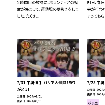
２時間目の放課に、ボランティアの児
明日、春
童が集まって、運動場の草抜きをしま
会が行われ
した。たくさ...
まってもらい
7/31 牛奥選手 パリで大健闘！あり
7/28 
がとう！
公開日
2024/
更新日
2024/
公開日
2024/08/01
更新日
2024/08/01
校長室