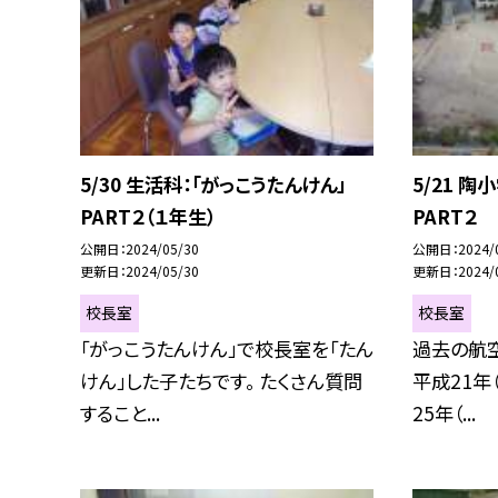
5/30 生活科：「がっこうたんけん」
5/21 
PART２（１年生）
PART２
公開日
2024/05/30
公開日
2024/
更新日
2024/05/30
更新日
2024/
校長室
校長室
「がっこうたんけん」で校長室を「たん
過去の航空
けん」した子たちです。 たくさん質問
平成21年
すること...
25年（...