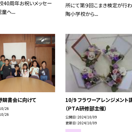
校40周年お祝いメッセー
所にて第９回こまき検定が行わ
童へ...
陶小学校から...
 小野競書会に向けて
10/9 フラワーアレンジメント
（ＰＴＡ研修部主催）
10/26
10/26
公開日
2024/10/09
更新日
2024/10/09