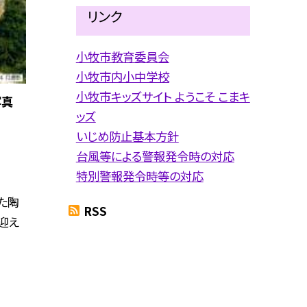
リンク
小牧市教育委員会
小牧市内小中学校
小牧市キッズサイト ようこそ こまキ
空写真
ッズ
いじめ防止基本方針
台風等による警報発令時の対応
特別警報発令時等の対応
した陶
RSS
迎え