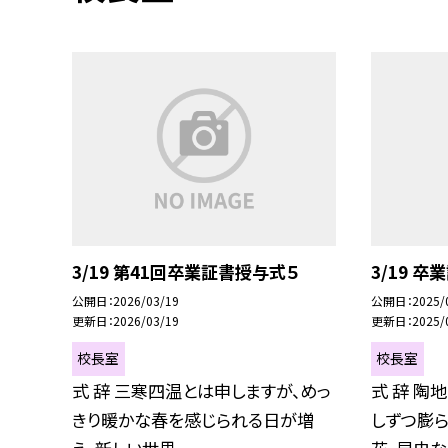
3/19 第41回卒業証書授与式５
3/19 
公開日
2026/03/19
公開日
2025/
更新日
2026/03/19
更新日
2025/
校長室
校長室
式 辞 三寒四温とは申しますが、めっ
式 辞 陶
きり暖かな春を感じられる日が増
しずつ膨ら