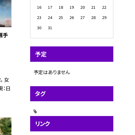
16
17
18
19
20
21
22
23
24
25
26
27
28
29
30
31
選手
予定
予定はありません
。 女
現：日
タグ
リンク