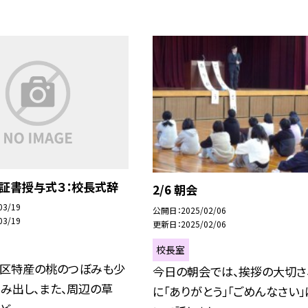
卒業証書授与式３：校長式辞
2/6 朝会
03/19
公開日
2025/02/06
03/19
更新日
2025/02/06
校長室
地区特産の桃のつぼみも少
今日の朝会では、挨拶の大切さ
み出し、また、周辺の草
に「ありがとう」「ごめんなさい」