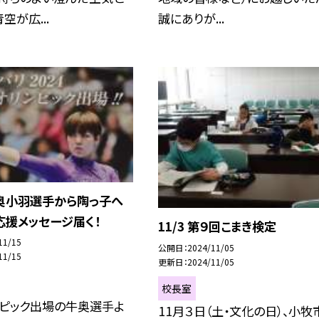
空が広...
誠にありが...
 牛奥小羽選手から陶っ子へ
応援メッセージ届く！
11/3 第９回こまき検定
11/15
公開日
2024/11/05
11/15
更新日
2024/11/05
校長室
ンピック出場の牛奥選手よ
11月３日（土・文化の日）、小牧