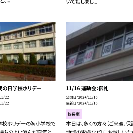
、...
いて話しまし...
 県民の日学校ホリデー
11/16 運動会：御礼
11/22
公開日
2024/11/16
11/22
更新日
2024/11/16
校長室
学校ホリデーの陶小学校で
本日は、多くの方々（ご来賓、保
気持ちのよい澄んだ空気と
地域の皆様など）にお越しいた