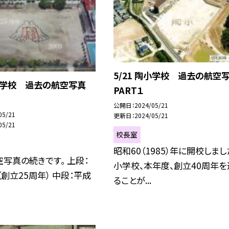
5/21 陶小学校 過去の航
陶小学校 過去の航空写真
PART１
公開日
2024/05/21
05/21
更新日
2024/05/21
05/21
校長室
昭和60（1985）年に開校しま
写真の続きです。 上段：
小学校、本年度、創立40周年を
（創立25周年） 中段：平成
ることが...