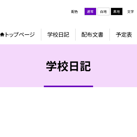
配色
通常
白地
黒地
文字
トップページ
学校日記
配布文書
予定表
学校日記