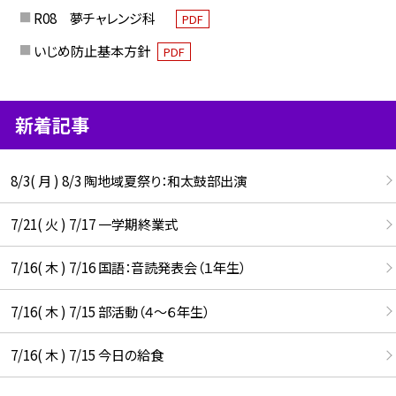
R08 夢チャレンジ科
PDF
いじめ防止基本方針
PDF
新着記事
8/3( 月 ) 8/3 陶地域夏祭り：和太鼓部出演
7/21( 火 ) 7/17 一学期終業式
7/16( 木 ) 7/16 国語：音読発表会（１年生）
7/16( 木 ) 7/15 部活動（４～６年生）
7/16( 木 ) 7/15 今日の給食