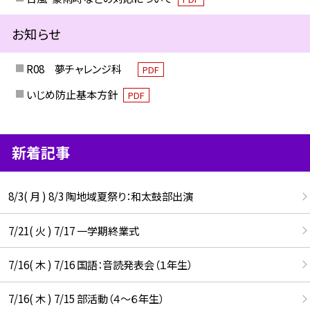
お知らせ
R08 夢チャレンジ科
PDF
いじめ防止基本方針
PDF
新着記事
8/3( 月 ) 8/3 陶地域夏祭り：和太鼓部出演
7/21( 火 ) 7/17 一学期終業式
7/16( 木 ) 7/16 国語：音読発表会（１年生）
7/16( 木 ) 7/15 部活動（４～６年生）