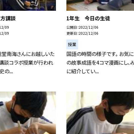
上方講談
1年生 今日の生徒
12/09
公開日
2022/12/06
12/09
更新日
2022/12/06
授業
旭堂南海さんにお越しいた
国語の時間の様子です。 お気に
方講談コラボ授業が行われ
の故事成語を4コマ漫画にし、
の...
に紹介してい...