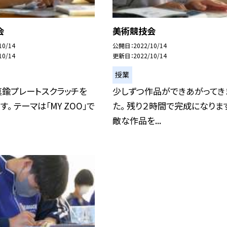
会
美術競技会
10/14
公開日
2022/10/14
10/14
更新日
2022/10/14
授業
真鍮プレートスクラッチを
少しずつ作品ができあがってき
。 テーマは「MY ZOO」で
た。 残り２時間で完成になります
敵な作品を...