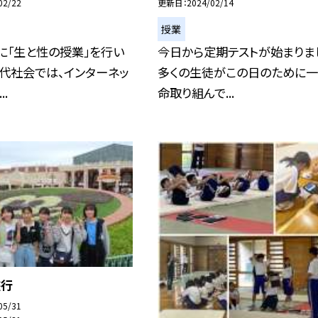
02/22
更新日
2024/02/14
授業
に「生と性の授業」を行い
今日から定期テストが始まりま
現代社会では、インターネッ
多くの生徒がこの日のために
.
命取り組んで...
旅行
05/31